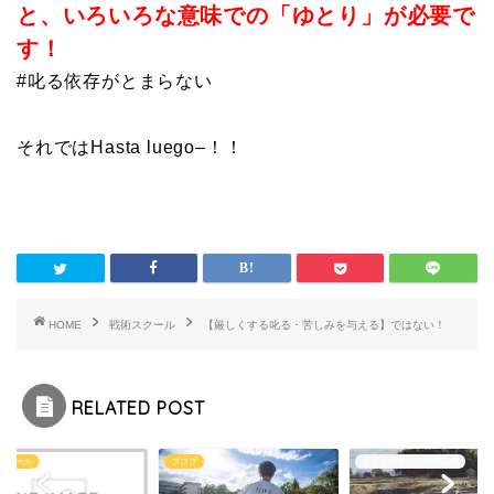
と、いろいろな意味での「ゆとり」が必要で
す！
#叱る依存がとまらない
それではHasta luego–！！
HOME
戦術スクール
【厳しくする叱る・苦しみを与える】ではない！
RELATED POST
スクール
ブログ
子どものサッカー相談所