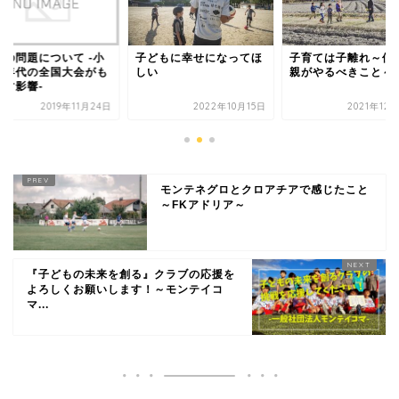
罰の問題について -小
子どもに幸せになってほ
子育ては子離れ～僕
生年代の全国大会がも
しい
親がやるべきこと～
らす影響-
2019年11月24日
2022年10月15日
2021年12
モンテネグロとクロアチアで感じたこと
～FKアドリア～
『子どもの未来を創る』クラブの応援を
よろしくお願いします！～モンテイコ
マ...