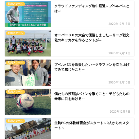
戦術スクール
クラウドファンディング途中経過～プペルバスと
は～
2020年12月17日
戦術スクール
オーバー３０の大会で優勝しました～リーグ戦文
化のキッカケを作るヒントが～
2020年12月14日
戦術スクール
プペルバスを応援したい～クラファンを立ち上げ
てみて感じたこと～
2020年12月10日
戦術スクール
僕たちの役割はバトンを繋ぐこと～子どもたちの
未来に目を向ける～
2020年12月7日
戦術スクール
生駒FCの体験練習会がスタート～0人からのスタ
ート～