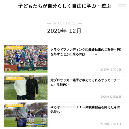
子どもたちが自分らしく自由に学ぶ・遊ぶ
― ARCHIVES ―
2020年 12月
戦術スクール
クラウドファンディングの最終結果のご報告～PK
を外すことが出来るのは・・・～
2020年12月30日
戦術スクール
元プロサッカー選手が教えてくれるサッカーチー
ム～生駒FC～
2020年12月26日
戦術スクール
やるぞーーーーー！！～体験練習会を終えた今の
気持ち～
2020年12月24日