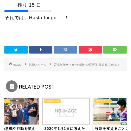
残り 15 日
それでは、Hasta luego–！！
HOME
戦術スクール
育成年代サッカーの新たな選択肢(価値観)を創る！
RELATED POST
スクール
戦術スクール
戦術スクール
分の意識や行動を変え
2020年1月1日に考えた
役割を変えることに