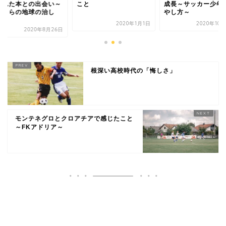
くれた本との出会い～
こと
成長～サッカー少年
ぼくらの地球の治し
やし方～
.
2020年1月1日
2020年10
2020年8月26日
根深い高校時代の「悔しさ」
モンテネグロとクロアチアで感じたこと
～FKアドリア～