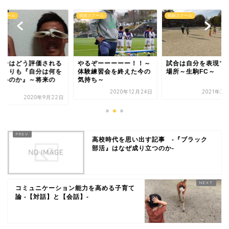
スクール
戦術スクール
戦術スクール
自分はどう評価される
やるぞーーーーー！！～
試合は自分を表現で
」よりも『自分は何を
体験練習会を終えた今の
場所～生駒FC～
たいのか』～将来の
気持ち～
.
2020年12月24日
2021年3
2020年9月22日
高校時代を思い出す記事 -『ブラック
部活』はなぜ成り立つのか-
コミュニケーション能力を高める子育て
論 -【対話】と【会話】-