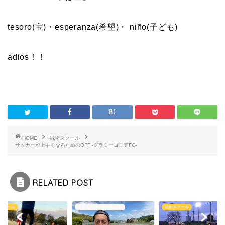
tesoro(宝)・esperanza(希望)・ niño(子ども)
adios！！
HOME
戦術スクール
サッカーが上手くなるためのOFF -グラミーゴ三笠FC-
RELATED POST
スクール
子どものサッカー相談所
戦術スクール