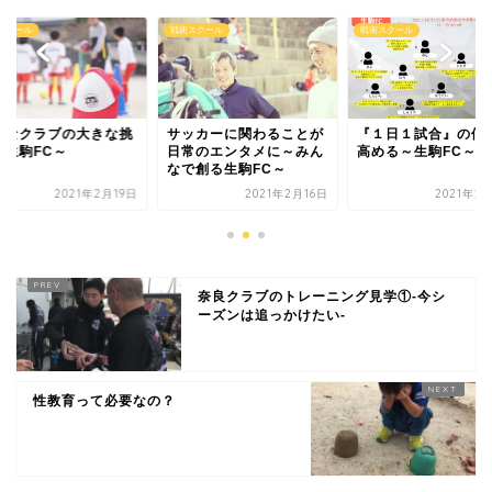
スクール
戦術スクール
戦術スクール
さなクラブの大きな挑
サッカーに関わることが
『１日１試合』の価
～生駒FC～
日常のエンタメに～みん
高める～生駒FC～
なで創る生駒FC～
2021年2月19日
2021年2月16日
2021年2
奈良クラブのトレーニング見学①-今シ
ーズンは追っかけたい-
性教育って必要なの？